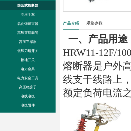
跌落式熔断器
高压手车
产品介绍
规格参数
氧化锌避雷器
高压穿墙套管
一、产品用途
高压互感器
HRW11-12F/1
低压刀熔开关
接地开关
熔断器是户外
电力金具
线支干线路上
电力安全工具
高压绝缘子
额定负荷电流
电线电缆
电缆附件