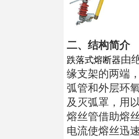
二、结构简介
由
跌落式熔断器
缘支架的两端
弧管和外层环
及灭弧罩，用
熔丝管借助熔
电流使熔丝迅