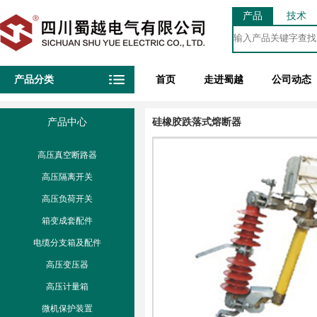
产品
技术
产品分类
首页
走进蜀越
公司动态
产品中心
硅橡胶跌落式熔断器
高压真空断路器
高压隔离开关
高压负荷开关
箱变成套配件
电缆分支箱及配件
高压变压器
高压计量箱
微机保护装置