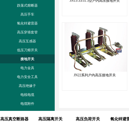
JN15-35/31.5型户内高压接地开关
跌落式熔断器
高压手车
氧化锌避雷器
高压穿墙套管
高压互感器
低压刀熔开关
接地开关
电力金具
JN22系列户内高压接地开关
电力安全工具
高压绝缘子
电线电缆
电缆附件
高压真空断路器
高压隔离开关
高压负荷开关
氧化锌避