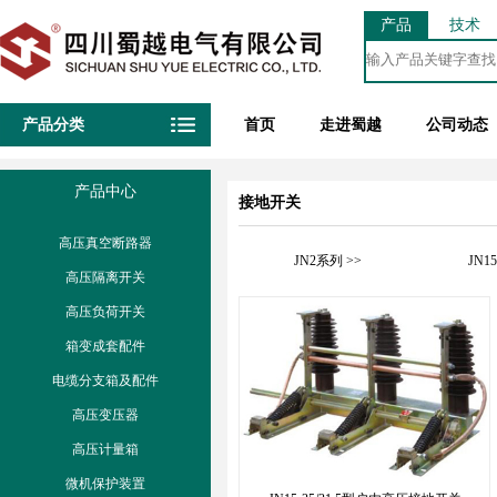
产品
技术
产品分类
首页
走进蜀越
公司动态
产品中心
接地开关
高压真空断路器
JN2系列 >>
JN1
高压隔离开关
高压负荷开关
箱变成套配件
电缆分支箱及配件
高压变压器
高压计量箱
微机保护装置