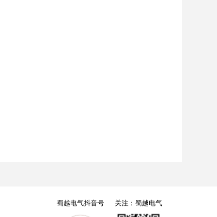
蜀越电气抖音号
关注：蜀越电气