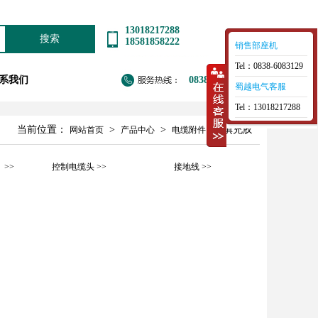
13018217288
搜索
18581858222
销售部座机
Tel：0838-6083129
系我们
0838-6083129
蜀越电气客服
Tel：13018217288
当前位置：
>
>
> 填充胶
网站首页
产品中心
电缆附件
>>
控制电缆头 >>
接地线 >>