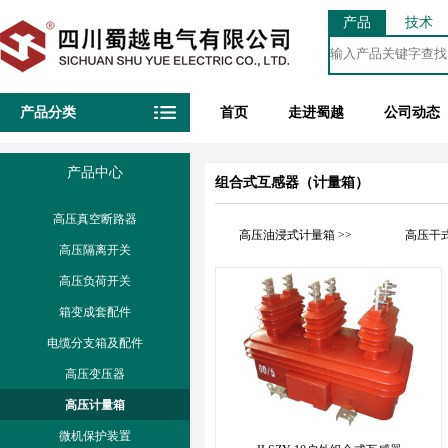
产品
技术
产品分类
首页
走进蜀越
公司动态
产品中心
组合式互感器（计量箱）
高压真空断路器
高压油浸式计量箱 >>
高压干式
高压隔离开关
高压负荷开关
箱变成套配件
电缆分支箱及配件
高压变压器
高压计量箱
微机保护装置