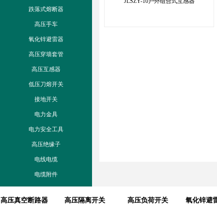
JLSZY-10户外组合式互感器
跌落式熔断器
高压手车
氧化锌避雷器
高压穿墙套管
高压互感器
低压刀熔开关
接地开关
电力金具
电力安全工具
高压绝缘子
电线电缆
电缆附件
高压真空断路器
高压隔离开关
高压负荷开关
氧化锌避